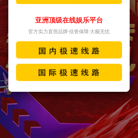
亚洲顶级在线娱乐平台
官方实力直营品牌·信誉保障·大额无忧